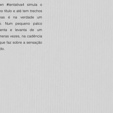
n #tentativa4 simula o
o título e até tem trechos
mas é na verdade um
ico. Num pequeno palco
 senta e levanta de um
eras vezes, na cadência
que faz sobre a sensação
do.